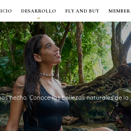
NICIO
DESARROLLO
FLY AND BUY
MEMBER
as hecho. Conoce las bellezas naturales de la