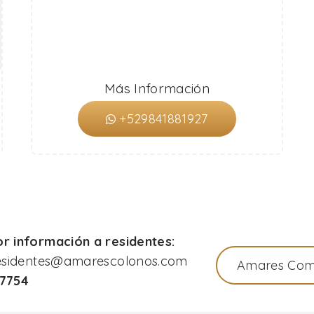
Más Información
+529841881927
r información a residentes:
residentes@amarescolonos.com
Amares Com
77754