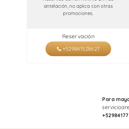
antelación, no aplica con otras
promociones.
Reservación
+529841528627
Para mayo
servicioa
+5298417