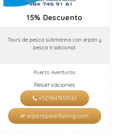
15% Descuento
Tours de pesca submarina con arpón y
pesca tradicional.
Puerto Aventuras
Reservaciones
+529847459161
arponspearfishing.com